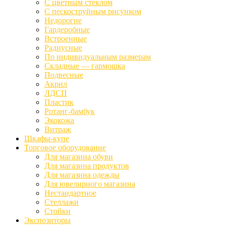
С цветным стеклом
С пескоструйным рисунком
Недорогие
Гардеробные
Встроенные
Радиусные
По индивидуальным размерам
Складные — гармошка
Подвесные
Акрил
ЛДСП
Пластик
Ротанг-бамбук
Экокожа
Витраж
Шкафы-купе
Торговое оборудование
Для магазина обуви
Для магазина продуктов
Для магазина одежды
Для ювелирного магазина
Нестандартное
Стеллажи
Стойки
Экспозиторы