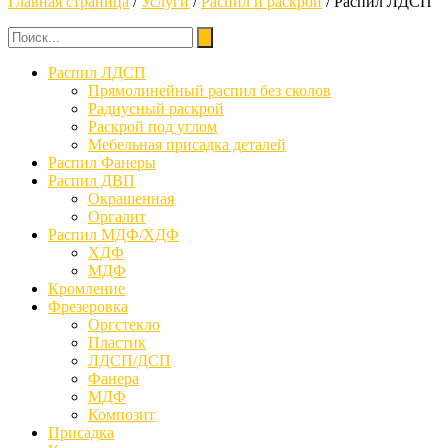
Главная страница
/
Услуги
/
Распил и раскрой
/
Распил ЛДСП
Распил ЛДСП
Прямолинейный распил без сколов
Радиусный раскрой
Раскрой под углом
Мебельная присадка деталей
Распил Фанеры
Распил ДВП
Окрашенная
Оргалит
Распил МДФ/ХДФ
ХДФ
МДФ
Кромление
Фрезеровка
Оргстекло
Пластик
ЛДСП/ДСП
Фанера
МДФ
Композит
Присадка