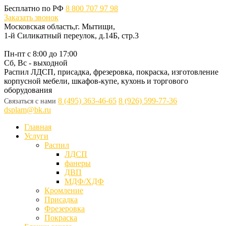
Бесплатно по РФ
8 800 707 97 98
Заказать звонок
Московская область,г. Мытищи,
1-й Силикатный переулок, д.14Б, стр.3
Пн-пт с 8:00 до 17:00
Сб, Вс - выходной
Распил ЛДСП, присадка, фрезеровка, покраска, изготовление
корпусной мебели, шкафов-купе, кухонь и торгового
оборудования
8 (495) 363-46-65
8 (926) 599-77-36
Связаться с нами
dsplam@bk.ru
Главная
Услуги
Распил
ЛДСП
фанеры
ДВП
МДФ/ХДФ
Кромление
Присадка
Фрезеровка
Покраска