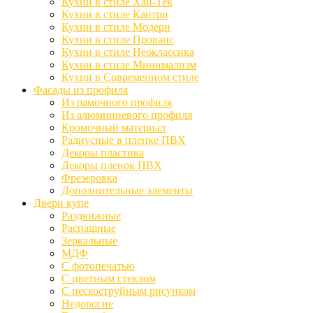
Кухни в стиле Хай-Тек
Кухни в стиле Кантри
Кухни в стиле Модерн
Кухни в стиле Прованс
Кухни в стиле Неоклассика
Кухни в стиле Минимализм
Кухни в Современном стиле
Фасады из профиля
Из рамочного профиля
Из алюминиевого профиля
Кромочный материал
Радиусные в пленке ПВХ
Декоры пластика
Декоры пленок ПВХ
Фрезеровка
Дополнительные элементы
Двери купе
Раздвижные
Распашные
Зеркальные
МДФ
С фотопечатью
С цветным стеклом
С пескоструйным рисунком
Недорогие