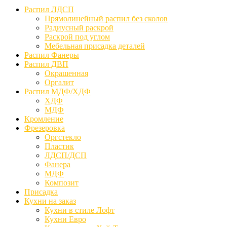
Распил ЛДСП
Прямолинейный распил без сколов
Радиусный раскрой
Раскрой под углом
Мебельная присадка деталей
Распил Фанеры
Распил ДВП
Окрашенная
Оргалит
Распил МДФ/ХДФ
ХДФ
МДФ
Кромление
Фрезеровка
Оргстекло
Пластик
ЛДСП/ДСП
Фанера
МДФ
Композит
Присадка
Кухни на заказ
Кухни в стиле Лофт
Кухни Евро