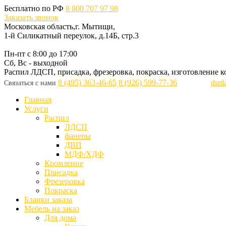
Бесплатно по РФ
8 800 707 97 98
Заказать звонок
Московская область,г. Мытищи,
1-й Силикатный переулок, д.14Б, стр.3
Пн-пт с 8:00 до 17:00
Сб, Вс - выходной
Распил ЛДСП, присадка, фрезеровка, покраска, изготовление к
8 (495) 363-46-65
8 (926) 599-77-36
dsp
Связаться с нами
Главная
Услуги
Распил
ЛДСП
фанеры
ДВП
МДФ/ХДФ
Кромление
Присадка
Фрезеровка
Покраска
Бланки заказа
Мебель на заказ
Для дома