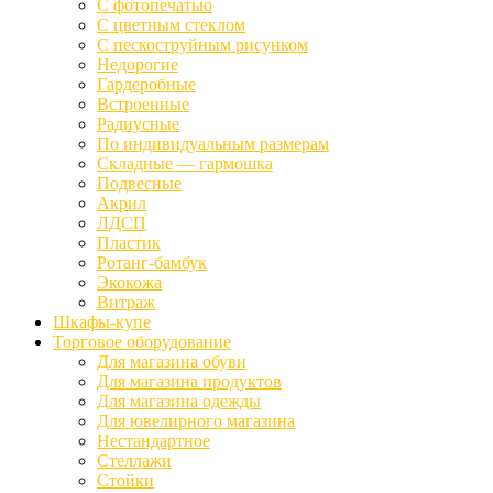
С фотопечатью
С цветным стеклом
С пескоструйным рисунком
Недорогие
Гардеробные
Встроенные
Радиусные
По индивидуальным размерам
Складные — гармошка
Подвесные
Акрил
ЛДСП
Пластик
Ротанг-бамбук
Экокожа
Витраж
Шкафы-купе
Торговое оборудование
Для магазина обуви
Для магазина продуктов
Для магазина одежды
Для ювелирного магазина
Нестандартное
Стеллажи
Стойки