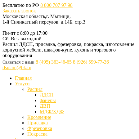
Бесплатно по РФ
8 800 707 97 98
Заказать звонок
Московская область,г. Мытищи,
1-й Силикатный переулок, д.14Б, стр.3
Пн-пт с 8:00 до 17:00
Сб, Вс - выходной
Распил ЛДСП, присадка, фрезеровка, покраска, изготовление
корпусной мебели, шкафов-купе, кухонь и торгового
оборудования
8 (495) 363-46-65
8 (926) 599-77-36
Связаться с нами
dsplam@bk.ru
Главная
Услуги
Распил
ЛДСП
фанеры
ДВП
МДФ/ХДФ
Кромление
Присадка
Фрезеровка
Покраска