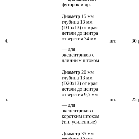
футорок и др.
Диаметр 15 мм
глубина 13 мм
(D15х13) от края
детали до центра
отверстия 34 мм
4.
шт.
30 
— для
эксцентриков с
длинным штоком
Диаметр 20 мм
глубина 13 мм
(D20х13) от края
детали до центра
отверстия 9,5 мм
5.
шт.
25 
— для
эксцентриков с
коротким штоком
(т.н. усиленные)
Диаметр 35 мм