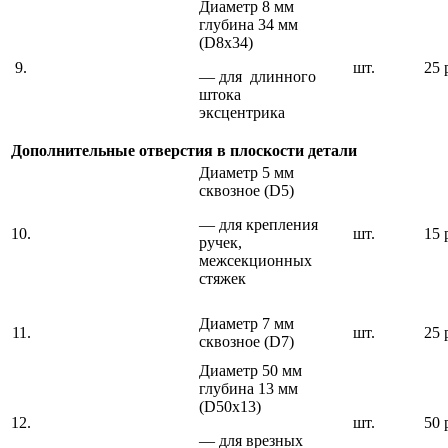
Диаметр 8 мм
глубина 34 мм
(D8х34)
9.
шт.
25 
— для длинного
штока
эксцентрика
Дополнительные отверстия в плоскости детали
Диаметр 5 мм
сквозное (D5)
— для крепления
10.
шт.
15 
ручек,
межсекционных
стяжек
Диаметр 7 мм
11.
шт.
25 
сквозное (D7)
Диаметр 50 мм
глубина 13 мм
(D50х13)
12.
шт.
50 
— для врезных