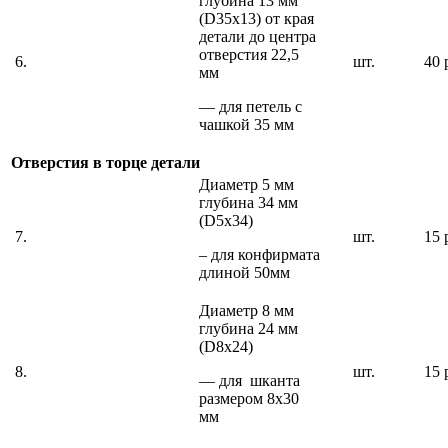
глубина 13 мм
(D35х13) от края
детали до центра
отверстия 22,5
6.
шт.
40 
мм
— для петель с
чашкой 35 мм
Отверстия в торце детали
Диаметр 5 мм
глубина 34 мм
(D5х34)
7.
шт.
15 
– для конфирмата
длиной 50мм
Диаметр 8 мм
глубина 24 мм
(D8х24)
8.
шт.
15 
— для шканта
размером 8х30
мм