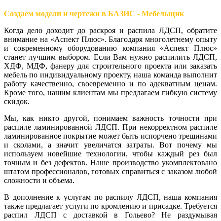
Создаем модели и чертежи в БАЗИС - Мебельщик
Когда дело доходит до раскроя и распила ЛДСП, обратите
внимание на «Аспект Плюс». Благодаря многолетнему опыту
и современному оборудованию компания «Аспект Плюс»
станет лучшим выбором. Если Вам нужно распилить ЛДСП,
ХДФ, МДФ, фанеру для строительного проекта или заказать
мебель по индивидуальному проекту, наша команда выполнит
работу качественно, своевременно и по адекватным ценам.
Кроме того, нашим клиентам мы предлагаем гибкую систему
скидок.
Мы, как никто другой, понимаем важность точности при
распиле ламинированной ЛДСП. При некорректном распиле
ламинированное покрытие может быть испорчено трещинами
и сколами, а значит увеличатся затраты. Вот почему мы
используем новейшие технологии, чтобы каждый рез был
точным и без дефектов. Наше производство укомплектовано
штатом профессионалов, готовых справиться с заказом любой
сложности и объема.
В дополнение к услугам по распилу ЛДСП, наша компания
также предлагает услуги по кромлению и присадке. Требуется
распил ЛДСП с доставкой в Гольево? Не раздумывая