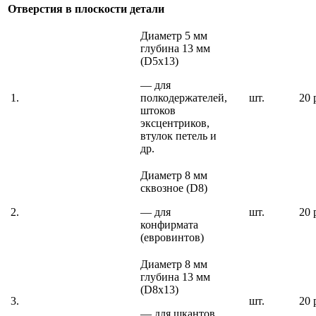
Отверстия в плоскости детали
Диаметр 5 мм
глубина 13 мм
(D5х13)
— для
1.
полкодержателей,
шт.
20 
штоков
эксцентриков,
втулок петель и
др.
Диаметр 8 мм
сквозное (D8)
2.
— для
шт.
20 
конфирмата
(евровинтов)
Диаметр 8 мм
глубина 13 мм
(D8х13)
3.
шт.
20 
— для шкантов,