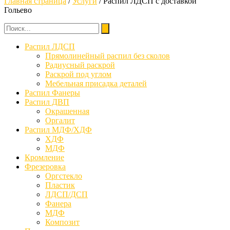
Главная страница
/
Услуги
/
Распил ЛДСП с доставкой
Гольево
Распил ЛДСП
Прямолинейный распил без сколов
Радиусный раскрой
Раскрой под углом
Мебельная присадка деталей
Распил Фанеры
Распил ДВП
Окрашенная
Оргалит
Распил МДФ/ХДФ
ХДФ
МДФ
Кромление
Фрезеровка
Оргстекло
Пластик
ЛДСП/ДСП
Фанера
МДФ
Композит